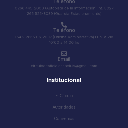
Teléfono
0266 445-2000 (Autopista de la Información) Int. 8027
266 525-8089 (Guardia Estacionamiento)
Teléfono
+54 9 2665 06-2037 (Oficina Administrativa) Lun. a Vie.
10:00 a 14:00 hs
Email
circulodeoficialessanluis@gmail.com
Institucional
El Círculo
Autoridades
Convenios