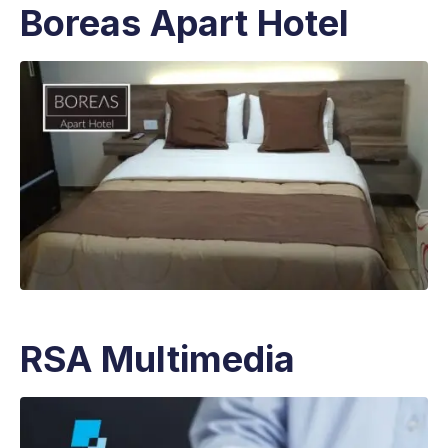
Boreas Apart Hotel
RSA Multimedia