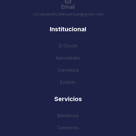
Email
circulodeoficialessanluis@gmail.com
Institucional
El Círculo
Autoridades
Convenios
Estatuto
Servicios
Beneficios
Comercios