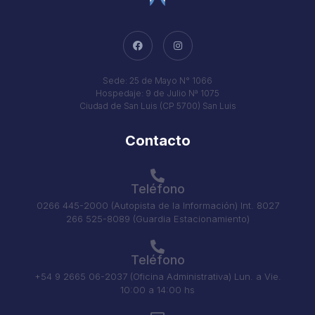
Sede: 25 de Mayo N° 1066
Hospedaje: 9 de Julio Nª 1075
Ciudad de San Luis (CP 5700) San Luis
Contacto
Teléfono
0266 445-2000 (Autopista de la Información) Int. 8027
266 525-8089 (Guardia Estacionamiento)
Teléfono
+54 9 2665 06-2037 (Oficina Administrativa) Lun. a Vie.
10:00 a 14:00 hs